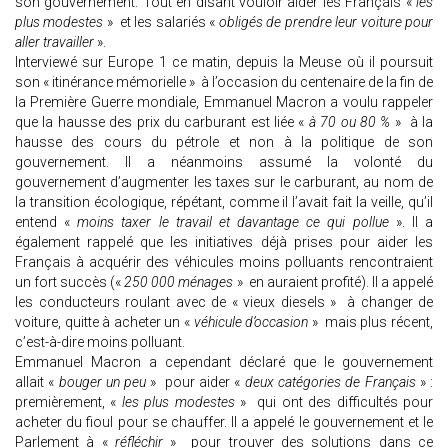
son gouvernement. Tout en disant vouloir aider les Français «
les
plus modestes
» et les salariés «
obligés de prendre leur voiture pour
aller travailler
».
Interviewé sur Europe 1 ce matin, depuis la Meuse où il poursuit
son « itinérance mémorielle » à l’occasion du centenaire de la fin de
la Première Guerre mondiale, Emmanuel Macron a voulu rappeler
que la hausse des prix du carburant est liée «
à 70 ou 80 %
» à la
hausse des cours du pétrole et non à la politique de son
gouvernement. Il a néanmoins assumé la volonté du
gouvernement d’augmenter les taxes sur le carburant, au nom de
la transition écologique, répétant, comme il l’avait fait la veille, qu’il
entend «
moins taxer le travail et davantage ce qui pollue
». Il a
également rappelé que les initiatives déjà prises pour aider les
Français à acquérir des véhicules moins polluants rencontraient
un fort succès («
250 000 ménages
» en auraient profité). Il a appelé
les conducteurs roulant avec de « vieux diesels » à changer de
voiture, quitte à acheter un «
véhicule d’occasion
» mais plus récent,
c’est-à-dire moins polluant.
Emmanuel Macron a cependant déclaré que le gouvernement
allait «
bouger un peu
» pour aider «
deux catégories de Français
» :
premièrement, «
les plus modestes
» qui ont des difficultés pour
acheter du fioul pour se chauffer. Il a appelé le gouvernement et le
Parlement à «
réfléchir
» pour trouver des solutions dans ce