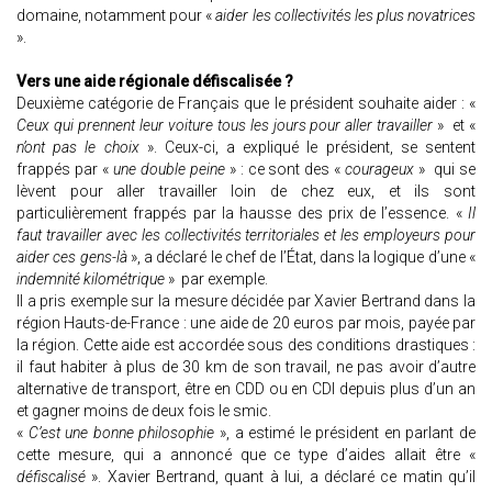
domaine, notamment pour «
aider les collectivités les plus novatrices
».
Vers une aide régionale défiscalisée ?
Deuxième catégorie de Français que le président souhaite aider : «
Ceux qui prennent leur voiture tous les jours pour aller travailler
» et «
n’ont pas le choix
». Ceux-ci, a expliqué le président, se sentent
frappés par «
une double peine
» : ce sont des «
courageux
» qui se
lèvent pour aller travailler loin de chez eux, et ils sont
particulièrement frappés par la hausse des prix de l’essence. «
Il
faut travailler avec les collectivités territoriales et les employeurs pour
aider ces gens-là
», a déclaré le chef de l’État, dans la logique d’une «
indemnité kilométrique
» par exemple.
Il a pris exemple sur la mesure décidée par Xavier Bertrand dans la
région Hauts-de-France : une aide de 20 euros par mois, payée par
la région. Cette aide est accordée sous des conditions drastiques :
il faut habiter à plus de 30 km de son travail, ne pas avoir d’autre
alternative de transport, être en CDD ou en CDI depuis plus d’un an
et gagner moins de deux fois le smic.
«
C’est une bonne philosophie
», a estimé le président en parlant de
cette mesure, qui a annoncé que ce type d’aides allait être «
défiscalisé
». Xavier Bertrand, quant à lui, a déclaré ce matin qu’il