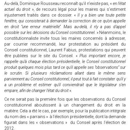
Au-delà, Dominique Rousseau reconnaît qu’il n’existe pas, «
en l’état
actuel du droit
», de recours légal pour les maires qui s’estiment
injustement traités dans ce dossier. «
Il y a bien une toute petite
fenêtre, qui consisterait à demander la correction de ce qu’on appelle
en droit ‘’une erreur matérielle’’. Mais au-delà, il n’y a pas d’appel
possible sur les décisions du Conseil constitutionnel.
» Néanmoins, le
constitutionnaliste invite tous les maires concernés à adresser,
par courrier recommandé, leur protestation au président du
Conseil constitutionnel, Laurent Fabius, protestations qui peuvent
être publiées sur le site du Conseil. «
Plus important encore, je
rappelle qu’à chaque élection présidentielle, le Conseil constitutionnel
produit quelques mois plus tard ce qu’il appelle ses ‘’observations’’ sur
le scrutin. Si plusieurs réclamations allant dans le même sens
parviennent au Conseil constitutionnel, il peut tout à fait constater qu’il y
a un problème et estimer qu’il conviendrait que le législateur s’en
empare, afin de changer l’état du droit
».
Ce ne serait pas la première fois que les observations du Conseil
constitutionnel aboutissent à un changement du droit en la
matière. Cela a été le cas, par exemple, pour la publication intégrale
du nom des « parrains » à l’élection présidentielle, dont la demande
figurait dans les « observations » du Conseil après l’élection de
2012.