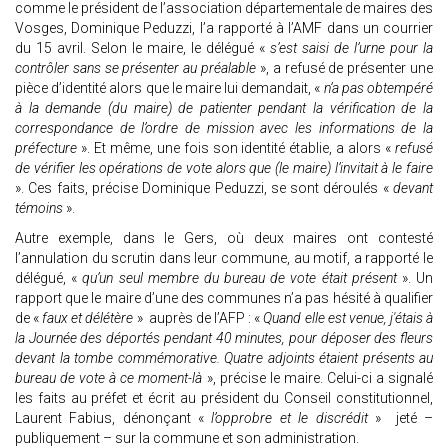
comme le président de l’association départementale de maires des
Vosges, Dominique Peduzzi, l’a rapporté à l’AMF dans un courrier
du 15 avril. Selon le maire, le délégué «
s’est saisi de l’urne pour la
contrôler sans se présenter au préalable
», a refusé de présenter une
pièce d’identité alors que le maire lui demandait, «
n’a pas obtempéré
à la demande (du maire) de patienter pendant la vérification de la
correspondance de l’ordre de mission avec les informations de la
préfecture
». Et même, une fois son identité établie, a alors «
refusé
de vérifier les opérations de vote alors que (le maire) l’invitait à le faire
». Ces faits, précise Dominique Peduzzi, se sont déroulés «
devant
témoins
».
Autre exemple, dans le Gers, où deux maires ont contesté
l’annulation du scrutin dans leur commune, au motif, a rapporté le
délégué, «
qu’un seul membre du bureau de vote était présent
». Un
rapport que le maire d’une des communes n’a pas hésité à qualifier
de «
faux et délétère
» auprès de l’AFP : «
Quand elle est venue, j'étais à
la Journée des déportés pendant 40 minutes, pour déposer des fleurs
devant la tombe commémorative. Quatre adjoints étaient présents au
bureau de vote à ce moment-là
», précise le maire. Celui-ci a signalé
les faits au préfet et écrit au président du Conseil constitutionnel,
Laurent Fabius, dénonçant «
l’opprobre et le discrédit
» jeté –
publiquement – sur la commune et son administration.