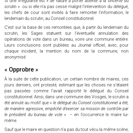
Si une irrégularité est «
de nature à porter atteinte à la sincérité du
scrutin
» ou si elle n’a pas cessé malgré l’intervention du délégué,
les chefs de cour sont invités à faire remonter l’information, le
lendemain du scrutin, au Conseil constitutionnel.
C’est sur la base de ces remontées que, à partir du lendemain du
scrutin, les Sages statuent sur l’éventuelle annulation des
opérations de vote dans un bureau, voire une commune entière.
Leurs conclusions sont publiées au
Journal officiel
, avec, pour
chaque incident, la mention du nom de la commune, non
anonymisé.
« Opprobre »
À la suite de cette publication, un certain nombre de maires, ces
jours derniers, ont protesté, estimant que les choses ne s’étaient
pas passées comme l’avait rapporté le délégué du Conseil
constitutionnel. Ainsi, dans une commune des Vosges, le scrutin a
été annulé au motif que «
le délégué du Conseil constitutionnel a été,
de manière agressive, empêché d’exercer sa mission de contrôle par
le président du bureau de vote
» – en l’occurrence le maire lui-
même.
Sauf que le maire en question n’a pas du tout vécu la même scène,