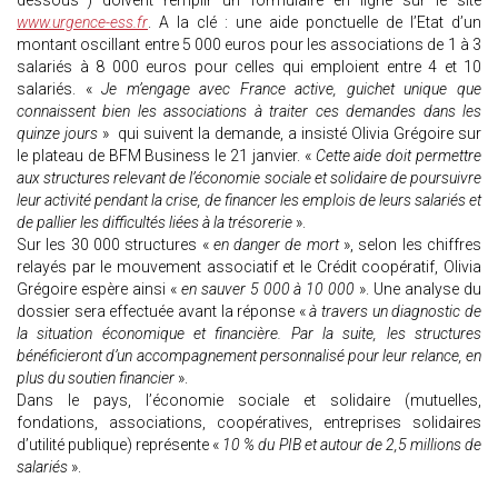
dessous*) doivent remplir un formulaire en ligne sur le site
www.urgence-ess.fr
. A la clé : une aide ponctuelle de l’Etat d’un
montant oscillant entre 5 000 euros pour les associations de 1 à 3
salariés à 8 000 euros pour celles qui emploient entre 4 et 10
salariés. «
Je m’engage avec France active, guichet unique que
connaissent bien les associations à traiter ces demandes dans les
quinze jours
» qui suivent la demande, a insisté Olivia Grégoire sur
le plateau de BFM Business le 21 janvier. «
Cette aide doit permettre
aux structures relevant de l’économie sociale et solidaire de poursuivre
leur activité pendant la crise, de financer les emplois de leurs salariés et
de pallier les difficultés liées à la trésorerie
».
Sur les 30 000 structures «
en danger de mort
», selon les chiffres
relayés par le mouvement associatif et le Crédit coopératif, Olivia
Grégoire espère ainsi «
en sauver 5 000 à 10 000
». Une analyse du
dossier sera effectuée avant la réponse «
à travers un diagnostic de
la situation économique et financière. Par la suite, les structures
bénéficieront d’un accompagnement personnalisé pour leur relance, en
plus du soutien financier
».
Dans le pays, l’économie sociale et solidaire (mutuelles,
fondations, associations, coopératives, entreprises solidaires
d’utilité publique) représente «
10 % du PIB et autour de 2,5 millions de
salariés
».