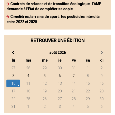
Contrats de relance et de transition écologique : l'AMF
demande à l'État de compléter sa copie
Cimetières, terrains de sport : les pesticides interdits
entre 2022 et 2025
RETROUVER UNE ÉDITION
août 2026
lu
ma
me
je
ve
sa
di
27
28
29
30
31
1
2
3
4
5
6
7
8
9
10
11
12
13
14
15
16
17
18
19
20
21
22
23
24
25
26
27
28
29
30
31
1
2
3
4
5
6