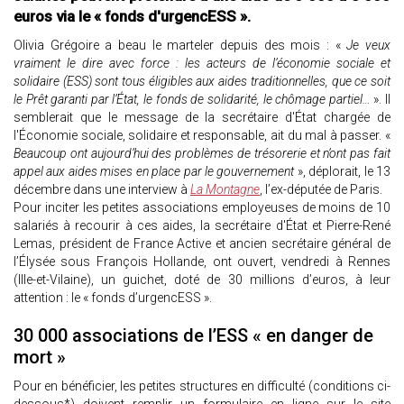
euros via le « fonds d'urgencESS ».
Olivia Grégoire a beau le marteler depuis des mois : «
Je veux
vraiment le dire avec force : les acteurs de l’économie sociale et
solidaire (ESS) sont tous éligibles aux aides traditionnelles, que ce soit
le Prêt garanti par l’État, le fonds de solidarité, le chômage partiel…
». Il
semblerait que le message de la secrétaire d'État chargée de
l'Économie sociale, solidaire et responsable, ait du mal à passer. «
Beaucoup ont aujourd’hui des problèmes de trésorerie et n’ont pas fait
appel aux aides mises en place par le gouvernement
», déplorait, le 13
décembre dans une interview à
La Montagne
, l’ex-députée de Paris.
Pour inciter les petites associations employeuses de moins de 10
salariés à recourir à ces aides, la secrétaire d'État et Pierre-René
Lemas, président de France Active et ancien secrétaire général de
l’Élysée sous François Hollande, ont ouvert, vendredi à Rennes
(Ille-et-Vilaine), un guichet, doté de 30 millions d’euros, à leur
attention : le « fonds d’urgencESS ».
30 000 associations de l’ESS « en danger de
mort »
Pour en bénéficier, les petites structures en difficulté (conditions ci-