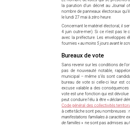
la parution d’un décret au
Journal off
nombre de panneaux électoraux qu’ils 
le lundi 27 mai à zéro heure.
Concernant le matériel électoral, il s
4 juin outre-mer). Si ce n’est pas le
avec la préfecture. Les enveloppes él
fournies «
au moins 5 jours avant le scr
Bureaux de vote
Sans revenir sur les conditions de l’
pas de nouveauté notable, rappel
municipal – même s’ils sont candidat
bureau de vote si celle-ci leur est 
excuse valable a des conséquences 
vote est une fonction qui est dévolue 
peut conduire l’élu à être «
déclaré démi
Code général des collectivités territor
à cette tâche sont peu nombreuses : r
manifestations familiales à caractère e
de familles
» ne sont pas admises au t