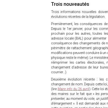
Trois nouveautés
Trois informations nouvelles doiven
évolutions récentes de la législation.
Premièrement, les conséquences de 
Depuis le 1er janvier, pour les com
prochain pour les autres, toutes le
adresse locale (BAL) pour alimenter
conséquence des changements de n
périmètre de rattachement géographi
modifications peuvent conduire à un 
physique reste le même). Le ministère
réimprimer les cartes électorales,
changement d’adresse de leur burea
courrier…).
Deuxième évolution récente : les
changement de nom. Depuis cette loi
(lire
Maire info
du 26 avril
). Cette loi é
des maires sur le fait que «
les pers
présenter, au moment du vote, un justific
d'émargement
». Il est demandé aux 