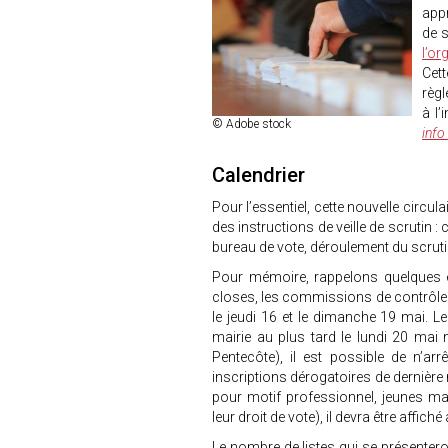
app
de s
l’or
Cett
règl
à l’
© Adobe stock
info
Calendrier
Pour l’essentiel, cette nouvelle circu
des instructions de veille de scrutin :
bureau de vote, déroulement du scruti
Pour mémoire, rappelons quelques él
closes, les commissions de contrôle d
le jeudi 16 et le dimanche 19 mai. Le
mairie au plus tard le lundi 20 mai m
Pentecôte), il est possible de n’ar
inscriptions dérogatoires de dernière
pour motif professionnel, jeunes ma
leur droit de vote), il devra être affiché
Le nombre de listes qui se présenter