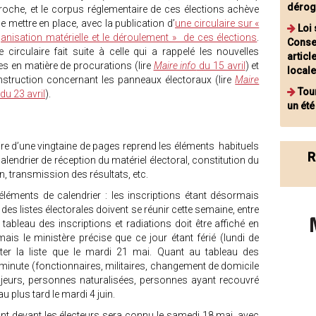
dérog
roche, et le corpus réglementaire de ces élections achève
e mettre en place, avec la publication d’
une circulaire sur «
Loi 
ganisation matérielle et le déroulement » de ces élections
.
Consei
e circulaire fait suite à celle qui a rappelé les nouvelles
articl
es en matière de procurations (lire
Maire info
du 15 avril
) et
local
instruction concernant les panneaux électoraux (lire
Maire
Tou
du 23 avril
).
un été
laire d’une vingtaine de pages reprend les éléments habituels
R
 calendrier de réception du matériel électoral, constitution du
n, transmission des résultats, etc.
éments de calendrier : les inscriptions étant désormais
es listes électorales doivent se réunir cette semaine, entre
 tableau des inscriptions et radiations doit être affiché en
ais le ministère précise que ce jour étant férié (lundi de
rêter la liste que le mardi 21 mai. Quant au tableau des
 minute (fonctionnaires, militaires, changement de domicile
jeurs, personnes naturalisées, personnes ayant recouvré
 au plus tard le mardi 4 juin.
ont devant les électeurs sera connu le samedi 18 mai, avec