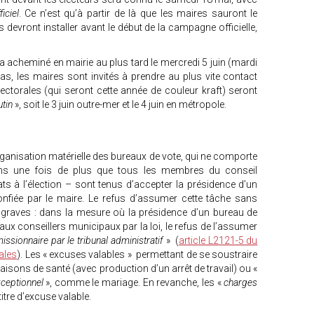
iciel
. Ce n’est qu’à partir de là que les maires sauront le
devront installer avant le début de la campagne officielle,
era acheminé en mairie au plus tard le mercredi 5 juin (mardi
 cas, les maires sont invités à prendre au plus vite contact
ectorales (qui seront cette année de couleur kraft) seront
utin
», soit le 3 juin outre-mer et le 4 juin en métropole.
organisation matérielle des bureaux de vote, qui ne comporte
ons une fois de plus que tous les membres du conseil
s à l’élection – sont tenus d’accepter la présidence d’un
confiée par le maire. Le refus d’assumer cette tâche sans
graves : dans la mesure où la présidence d’un bureau de
aux conseillers municipaux par la loi, le refus de l’assumer
ssionnaire par le tribunal administratif
» (
article L2121-5 du
iales
). Les « excuses valables » permettant de se soustraire
aisons de santé (avec production d’un arrêt de travail) ou «
xceptionnel
», comme le mariage. En revanche, les «
charges
itre d’excuse valable.